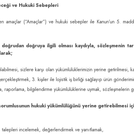
neceği ve Hukuki Sebepleri
ilen amaçlar (“Amaçlar”) ve hukuki sebepler ile Kanun’un 5. maddesi
doğrudan doğruya ilgili olması kaydıyla, sözleşmenin taraf
larak;
abilmesi, sizlere karşı olan yükümlülüklerimizin yerine getirilmesi, 
erçekleştirmek, 3. kişiler ile lojistik iş birliği sağlayıp ürün gönderim
 raporlama, bilgilendirme yükümlülüklerine uymak, sözleşmelerin gere
sorumlusunun hukuki yükümlülüğünü yerine getirebilmesi içi
talepleri incelemek, değerlendirmek ve yanıtlamak,