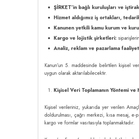
ŞİRKET’in bağlı kuruluşları
ve iştira
Hizmet aldığımız iş ortakları, tedari
Kanunen yetkili kamu kurum ve kurul
Kargo ve lojistik şirketleri
:
siparişleri
Analiz, reklam ve pazarlama faaliyetl
Kanun’un 5. maddesinde belirtilen kişisel ver
uygun olarak aktarılabilecektir.
Kişisel Veri Toplamanın Yöntemi ve
Kişisel verileriniz, yukarıda yer verilen Ama
doldurulması, çağrı merkezi, kısa mesaj, e-pos
kargo ve formlar vasıtasıyla toplanmaktadır.