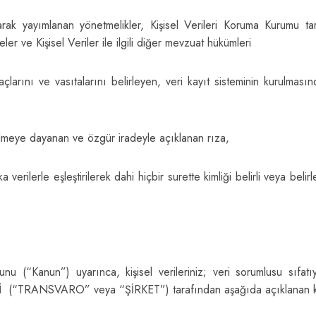
 yayımlanan yönetmelikler, Kişisel Verileri Koruma Kurumu taraf
ler ve Kişisel Veriler ile ilgili diğer mevzuat hükümleri
maçlarını ve vasıtalarını belirleyen, veri kayıt sisteminin kurulm
dirilmeye dayanan ve özgür iradeyle açıklanan rıza,
a verilerle eşleştirilerek dahi hiçbir surette kimliği belirli veya belir
nu (“Kanun”) uyarınca, kişisel verileriniz; veri sorumlusu sıfat
Tİ
(“TRANSVARO” veya “ŞİRKET”) tarafından aşağıda açıklanan ka