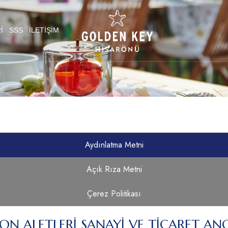
I
SSS
İLETIŞIM
Aydınlatma Metni
Açık Rıza Metni
Çerez Politikası
N ALETLERİ SANAYİ VE TİCARET ANON