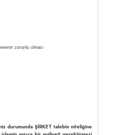
şlemenin zorunlu olması
meniz durumunda ŞİRKET talebin niteliğine
işlemin ayrıca bir maliyeti gerektirmesi