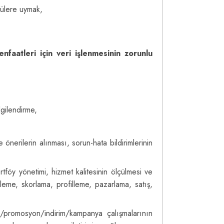
lülere uymak,
faatleri için veri işlenmesinin zorunlu
lgilendirme,
 önerilerin alınması, sorun-hata bildirimlerinin
tföy yönetimi, hizmet kalitesinin ölçülmesi ve
irleme, skorlama, profilleme, pazarlama, satış,
ama/promosyon/indirim/kampanya çalışmalarının