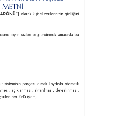
A METNİ
İSARÖNÜ”)
olarak kişisel verilerinizin gizliliğini
ine ilişkin sizleri bilgilendirmek amacıyla bu
ıt sisteminin parçası olmak kaydıyla otomatik
mesi, açıklanması, aktarılması, devralınması,
irilen her türlü işlem
,