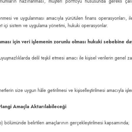
numların hazırlanması, müşteri portföyü hususunda gerekli çalış
lirlenmesi ve uygulanması amacıyla yürütülen finans operasyonları, i
rket içi sistem ve uygulama yönetimi, hukuki operasyonlar.
unması için veri işlemenin zorunlu olması hukuki sebebine da
uşmazlıklarda delil teşkil etmesi amacı ile kişisel verilerin genel
erin size uygun hâle getirilmesi ve kişiselleştirilmesi amacıyla işl
 Hangi Amaçla Aktarılabileceği
n b) bölümünde belirtilen amaçlarının gerçekleştirilmesi kapsamında;