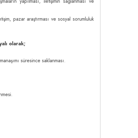
maların yapılması, iletişimin sağlanması ve
letişim, pazar araştırması ve sosyal sorumluluk
yalı olarak;
 zamanaşımı süresince saklanması.
enmesi.