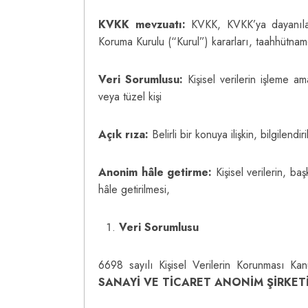
KVKK mevzuatı:
KVKK, KVKK’ya dayanılarak
Koruma Kurulu (“Kurul”) kararları, taahhütname
Veri Sorumlusu:
Kişisel verilerin işleme a
veya tüzel kişi
Açık rıza:
Belirli bir konuya ilişkin, bilgilen
Anonim hâle getirme:
Kişisel verilerin, başk
hâle getirilmesi,
Veri Sorumlusu
6698 sayılı Kişisel Verilerin Korunması Kanu
SANAYİ VE TİCARET ANONİM ŞİRKE