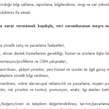
ördüğü bilgi saklama, raporlama, bilgilendirme, vergi ve sair yüküm
lüklerini ifa etmek.
rine zarar vermemek kaydıyla, veri sorumlusunun meşru men
na yönelik satış ve pazarlama faaliyetleri,
, alınan destek hizmetlerinin gerekliliği, hizmet ve ürünlere ilişkin bi
segmentasyon/profilleme ve CRM çalışmaları,
ırılması, şikâyet yönetimi, yeni hizmet ve ürünler ile ilgili görüş ve
leplere yönelik bilgi verilmesi,
önerilmesi, online davranışsal reklamcılık ve pazarlama, müşteri por
netim, risk yönetimi ve kontrol, promosyon, analiz, ilgi alanları bel
soru/beğeni/öneri ve taleplerin değerlendirilmesi, tanıtım/pazarl