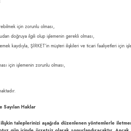
;
ebilmek için zorunlu olması,
dan doğruya ilgili olup işlemenin gerekli olması,
k kaydıyla, ŞİRKET’in müşteri ilişkileri ve ticari faaliyetleri için i
ması için işlemenin zorunlu olması,
aktadır.
de Sayılan Haklar
za ilişkin taleplerinizi aşağıda düzenlenen yöntemlerle ilet
uz gün içinde ücretsiz olarak sonuçlandıracaktır. Ancak, 