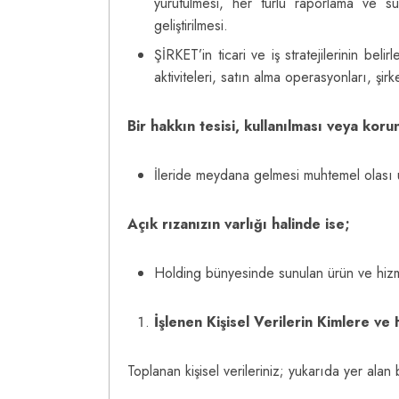
yürütülmesi, her türlü raporlama ve su
geliştirilmesi.
ŞİRKET’in ticari ve iş stratejilerinin be
aktiviteleri, satın alma operasyonları, şi
Bir hakkın tesisi, kullanılması veya kor
İleride meydana gelmesi muhtemel olası uy
Açık rızanızın varlığı halinde ise;
Holding bünyesinde sunulan ürün ve hizmetl
İşlenen Kişisel Verilerin Kimlere ve
Toplanan kişisel verileriniz; yukarıda yer ala