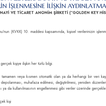
RİN İŞLENMESİNE İLİŞKİN AYDINLATM
NAYİ VE TİCARET ANONİM ŞİRKETİ (“GOLDEN KEY H
u’nun (KVKK) 10. maddesi kapsamında, kişisel verilerinizin işlenmes
lir gerçek kişiye ilişkin her türlü bilgi.
rin tamamen veya kısmen otomatik olan ya da herhangi bir veri kay
, depolanması, muhafaza edilmesi, değiştirilmesi, yeniden düzenlen
ası ya da kullanılmasının engellenmesi gibi veriler üzerinde gerçekleşt
çek kişi