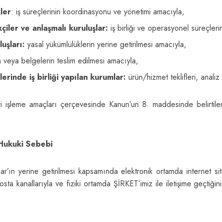
kler
: iş süreçlerinin koordinasyonu ve yönetimi amacıyla,
kçiler ve anlaşmalı kuruluşlar
:
iş birliği ve operasyonel süreçleri
uşları
:
yasal yükümlülüklerin yerine getirilmesi amacıyla,
n veya belgelerin teslim edilmesi amacıyla,
erinde iş birliği yapılan kurumlar
:
ürün/hizmet teklifleri, analiz 
i işleme amaçları çerçevesinde Kanun’un 8. maddesinde belirtilen kiş
 Hukuki Sebebi
çlar’ın yerine getirilmesi kapsamında elektronik ortamda internet s
ta kanallarıyla ve fiziki ortamda ŞİRKET’imiz ile iletişime geçtiğin