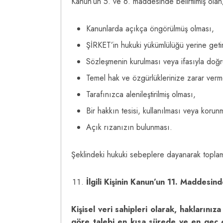
Kanun’un 5. ve 6. maddesinde belirtilmiş olan
Kanunlarda açıkça öngörülmüş olması,
ŞİRKET’in hukuki yükümlülüğü yerine getir
Sözleşmenin kurulması veya ifasıyla doğru
Temel hak ve özgürlüklerinize zarar vermeme
Tarafınızca alenileştirilmiş olması,
Bir hakkın tesisi, kullanılması veya korun
Açık rızanızın bulunması.
Şeklindeki hukuki sebeplere dayanarak toplam
İlgili Kişinin Kanun’un 11. Maddesin
Kişisel veri sahipleri olarak, haklarını
göre talebi en kısa sürede ve en geç ot